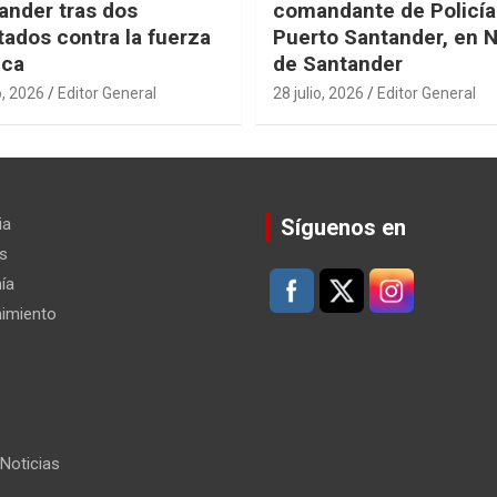
ander tras dos
comandante de Policía
tados contra la fuerza
Puerto Santander, en 
ica
de Santander
o, 2026
Editor General
28 julio, 2026
Editor General
ia
Síguenos en
s
ía
nimiento
Noticias