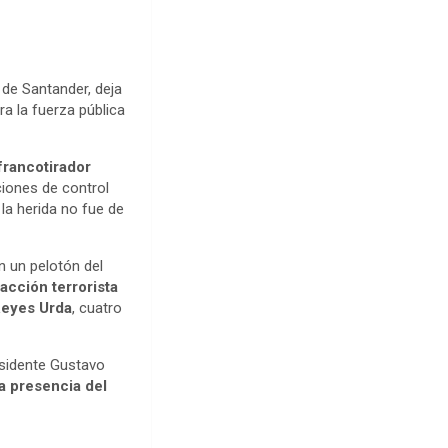
 de Santander, deja
a la fuerza pública
francotirador
iones de control
, la herida no fue de
n un pelotón del
acción terrorista
Reyes Urda
, cuatro
esidente Gustavo
a presencia del