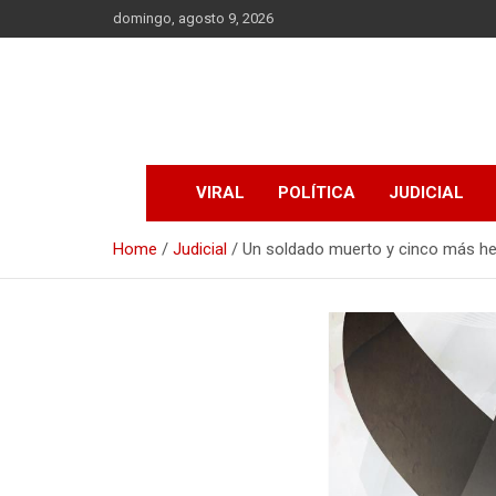
Skip
domingo, agosto 9, 2026
to
content
VIRAL
POLÍTICA
JUDICIAL
Home
Judicial
Un soldado muerto y cinco más her