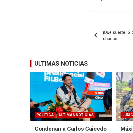
Navegació
¡Qué suerte! Gi
de
chance
entradas
ULTIMAS NOTICIAS
POLÍTICA
ÚLTIMAS NOTICIAS
JUDIC
Condenan a Carlos Caicedo
Máxi