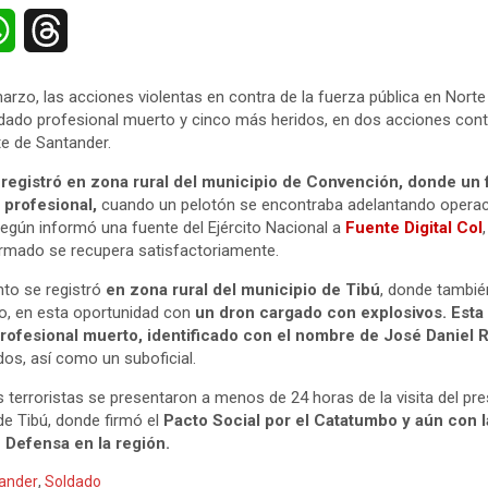
W
T
h
h
arzo, las acciones violentas en contra de la fuerza pública en Norte
a
r
ado profesional muerto y cinco más heridos, en dos acciones contr
te de Santander.
t
e
 registró en zona rural del municipio de Convención, donde un 
s
a
 profesional,
cuando un pelotón se encontraba adelantando operac
 Según informó una fuente del Ejército Nacional a
Fuente Digital Col
A
d
ormado se recupera satisfactoriamente.
nto se registró
en zona rural del municipio de Tibú
, donde tambié
p
s
do, en esta oportunidad con
un dron cargado con explosivos. Esta 
p
rofesional muerto, identificado con el nombre de José Daniel 
os, así como un suboficial.
 terroristas se presentaron a menos de 24 horas de la visita del pr
de Tibú, donde firmó el
Pacto Social por el Catatumbo y aún con l
 Defensa en la región.
tander
,
Soldado