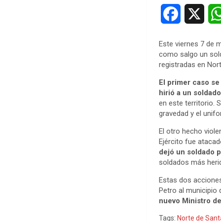
F
X
a
Este viernes 7 de m
c
como salgo un sold
registradas en Nor
e
El primer caso se
b
hirió a un soldado
en este territorio.
o
gravedad y el unif
El otro hecho viole
o
Ejército fue ataca
k
dejó un soldado p
soldados más herid
Estas dos acciones
Petro al municipio 
nuevo Ministro de
Tags:
Norte de San