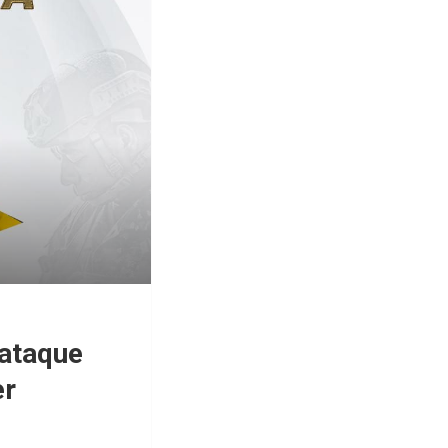
 ataque
er