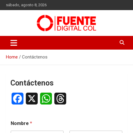
Skip
sábado, agosto 8, 2026
to
content
Fuente Digital Col
Home
Contáctenos
Contáctenos
F
X
W
T
a
h
h
c
a
r
Nombre
*