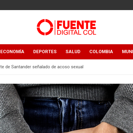
Fuente Digital
ECONOMÍA
DEPORTES
SALUD
COLOMBIA
MUN
Col
te de Santander señalado de acoso sexual