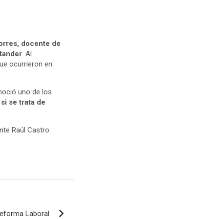
Torres, docente de
ntander
. Al
ue ocurrieron en
onoció uno de los
si se trata de
nte Raúl Castro
Reforma Laboral