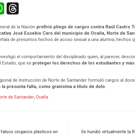
W
T
h
h
neral de la Nación
profirió pliego de cargos contra Raúl Castro 
a
r
ucativa José Eusebio Caro del municipio de Ocaña, Norte de Sa
señala de presuntos hechos de acoso sexual a una alumna, hechos q
t
e
.
s
a
investigó el comportamiento del disciplinado quien, al parecer, desc
el Estado, que es
proteger los derechos de los estudiantes y más 
A
d
.
gional de Instrucción de Norte de Santander formuló cargos al doce
p
s
 la presunta falta, como gravísima a título de dolo.
p
orte de Santander
,
Ocaña
n
falsos cirujanos plásticos en
Se hundió virtualmente la 