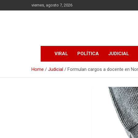
Skip
viernes, agosto 7, 2026
to
content
VIRAL
POLÍTICA
JUDICIAL
Home
Judicial
Formulan cargos a docente en Nor