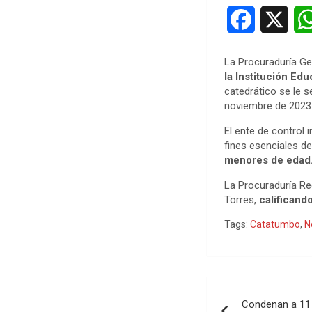
F
X
a
La Procuraduría Ge
c
la Institución Ed
catedrático se le 
e
noviembre de 2023
b
El ente de control 
fines esenciales d
o
menores de edad
La Procuraduría Re
o
Torres,
calificando
k
Tags:
Catatumbo
,
N
Navegació
Condenan a 11 