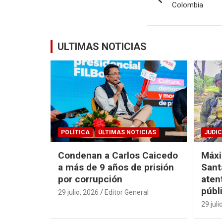
de
Colombia
entradas
ULTIMAS NOTICIAS
POLÍTICA
ÚLTIMAS NOTICIAS
JUDIC
Condenan a Carlos Caicedo
Máxi
a más de 9 años de prisión
Sant
por corrupción
aten
públ
29 julio, 2026
Editor General
29 juli