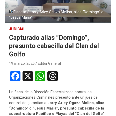
Fiscalía / Larry Arley Ogaza Molina, alias "Domingo" o
"Jesús María"
JUDICIAL
Capturado alias “Domingo”,
presunto cabecilla del Clan del
Golfo
19 marzo, 2025
Editor General
F
X
W
T
a
h
h
Un fiscal de la Dirección Especializada contra las
c
a
r
Organizaciones Criminales presentó ante un juez de
control de garantías a
Larry Arley Ogaza Molina, alias
e
t
e
“Domingo” o “Jesús María”, presunto cabecilla de la
subestructura Pacífico o Playas del “Clan del Golfo”