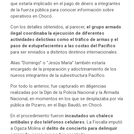
b
s
a
que estaría implicado en el pago de dinero a integrantes
de la fuerza pública para conocer información sobre
o
A
d
operativos en Chocó.
o
p
s
Con los detalles obtenidos, al parecer,
el grupo armado
ilegal coordinaba la ejecución de diferentes
k
p
actividades delictivas como el tráfico de armas y el
paso de estupefacientes a las costas del Pacífico
para ser enviados a distintos destinos internacionales.
Alias “Domingo” o “Jesús María” también estaría
encargado de la preparación y adoctrinamiento de los
nuevos integrantes de la subestructura Pacífico.
Por todo lo anterior, fue capturado en diligencias
realizadas por la Dijin de la Policía Nacional y la Armada
Nacional, en momentos en los que se desplazaba por vía
pública de Pizarro, en el Bajo Baudó, en Chocó.
En el procedimiento fueron
incautados un chaleco
antibalas y dos teléfonos celulares.
La Fiscalía imputó
a Ogaza Molina el
delito de concierto para delinquir