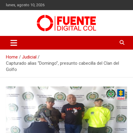
Skip
lunes, agosto 10, 2026
to
content
Fuente Digital Col
Home
Judicial
Capturado alias “Domingo”, presunto cabecilla del Clan del
Golfo