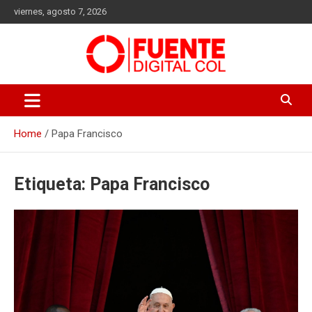
Skip
viernes, agosto 7, 2026
to
content
Fuente Digital Col
Home
Papa Francisco
Etiqueta:
Papa Francisco