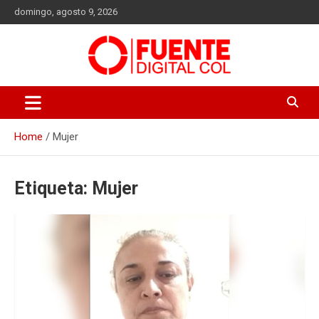
Skip
domingo, agosto 9, 2026
to
content
Fuente Digital Col
Home
Mujer
Etiqueta:
Mujer